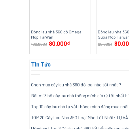
Bông lau nhà 360 độ Omega
Bông lau nhà 36
Mop TaiWan
Supa Mop Taiwa
80.000
₫
80.0
100.000
₫
90.000
₫
Tin Tức
Chọn mua cây lau nhà 360 độ loại nào tốt nhất ?
Bật mí 3 bộ cây lau nhà thông minh giá rẻ tốt nhất h
Top 10 cây lau nhà tự vắt thông minh đáng mua nhấ
TOP 20 Cây Lau Nhà 360 Loại Mào Tốt Nhất: TỰ VẮ
[Review] Top 8 Cây lau nhà 360 tốt bền nên mua nh