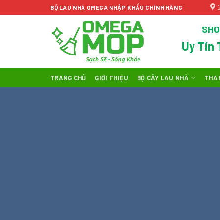
Skip
BỘ LAU NHÀ OMEGA NHẬP KHẨU CHÍNH HÃNG
to
SHO
content
Uy Tín 
TRANG CHỦ
GIỚI THIỆU
BỘ CÂY LAU NHÀ
THA