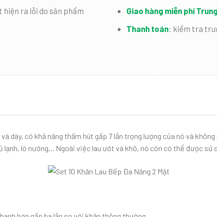
t hiện ra lỗi do sản phẩm
Giao hàng miễn phí Tru
Thanh toán
:
kiểm tra trư
và dày, có khả năng thấm hút gấp 7 lần trọng lượng của nó và không b
 tủ lạnh, lò nướng,.. Ngoài việc lau ướt và khô, nó còn có thể được s
nhanh hơn gấp ba lần so với khăn thông thường.