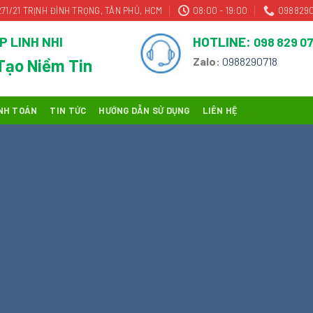
271/21 TRỊNH ĐÌNH TRỌNG, TÂN PHÚ, HCM
08:00 - 19:00
0988290
P LINH NHI
HOTLINE:
098 829 07
Zalo:
0988290718
Tạo Niềm Tin
NH TOÁN
TIN TỨC
HƯỚNG DẪN SỬ DỤNG
LIÊN HỆ