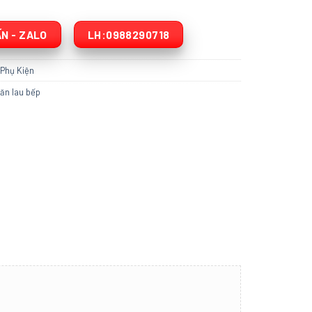
N - ZALO
LH:0988290718
:
Phụ Kiện
ăn lau bếp