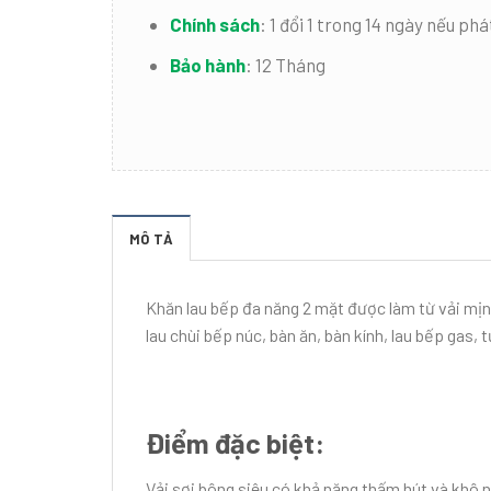
Chính sách
:
1 đổi 1 trong 14 ngày nếu phá
Bảo hành
:
12 Tháng
MÔ TẢ
Khăn lau bếp đa năng 2 mặt được làm từ vải mịn 
lau chùi bếp núc, bàn ăn, bàn kính, lau bếp gas,
Điểm đặc biệt:
Vải sợi bông siêu có khả năng thấm hút và khô 