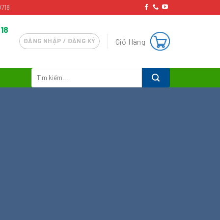
718
18
Giỏ Hàng
ĐĂNG NHẬP / ĐĂNG KÝ
Tìm
kiếm: