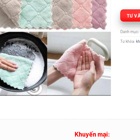
TƯ VẤ
Danh mục
Từ khóa:
kh
Khuyến mại: