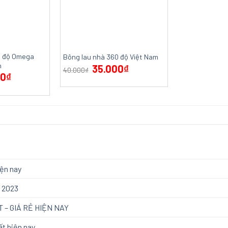
0 độ Omega
Bông lau nhà 360 độ Việt Nam
n
35.000
₫
40.000
₫
00
₫
iện nay
t 2023
T – GIÁ RẺ HIỆN NAY
ất hiện nay