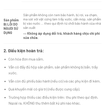
Sản phẩm không còn tem bảo hành, bị rơi, va chạm,
ma sát với vật cứng làm trầy xước, cấn móp, sản phẩm
Sản phẩm
bị vào nước … theo qui định từ chối bảo hành của nhà
BỊ LỖI DO
sản xuất
NGƯỜI SỬ
DỤNG
=>
Không áp dụng đổi trả, khách hàng chịu chi phí
sửa chữa.
2. Điều kiện hoàn trả:
Còn hóa đơn mua sắm.
Vẫn có đầy đủ hộp sản phẩm, sản phẩm không bị bẩn, trầy
xước.
Vẫn còn đủ phiếu bảo hành (nếu có) và các phụ kiện đi kèm.
Quà khuyến mãi có giá trị (nếu được cung cấp).
Trường hợp thiếu các điều kiện trên: thu phí theo qui định.
Ngoài ra, KHÔNG thu thêm bất kỳ phí nào khác.