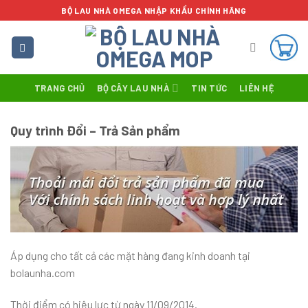
Skip
BỘ LAU NHÀ OMEGA NHẬP KHẨU CHÍNH HÃNG
to
content
TRANG CHỦ
BỘ CÂY LAU NHÀ
TIN TỨC
LIÊN HỆ
Quy trình Đổi – Trả Sản phẩm
Áp dụng cho tất cả các mặt hàng đang kinh doanh tại
bolaunha.com
Thời điểm có hiệu lực từ ngày 11/09/2014.