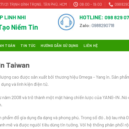
271/21 TRỊNH ĐÌNH TRỌNG, TÂN PHÚ, HCM
08:00 - 19:00
0988290
P LINH NHI
HOTLINE:
098 829 07
Zalo:
0988290718
Tạo Niềm Tin
NH TOÁN
TIN TỨC
HƯỚNG DẪN SỬ DỤNG
LIÊN HỆ
In Taiwan
 lượng cao được sản xuất bởi thương hiệu Omega – Yang in. Sản phẩ
dụng và linh kiện điện tử.
từ năm 2008 và trở thành một mặt hàng chiến lược của YANG-IN .Nó 
n.
u sản phẩm đồ gia dụng đa dạng và phong phú. Trong số đó , bộ lau
nh mẽ và được người tiêu dùng tin tưởng. Với hệ thống phân phối rộ