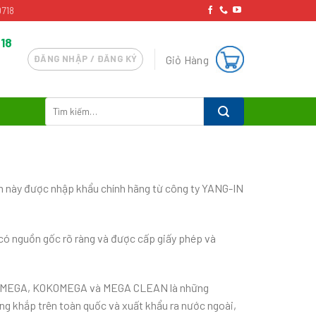
718
18
Giỏ Hàng
ĐĂNG NHẬP / ĐĂNG KÝ
Tìm
kiếm:
m này được nhập khẩu chính hãng từ công ty YANG-IN
có nguồn gốc rõ ràng và được cấp giấy phép và
 nhà OMEGA, KOKOMEGA và MEGA CLEAN là những
ng khắp trên toàn quốc và xuất khẩu ra nước ngoài,