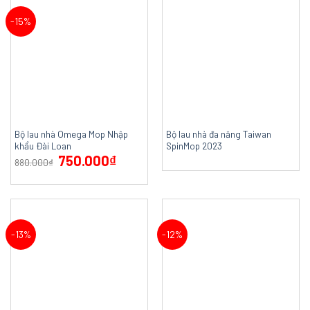
-15%
Bộ lau nhà Omega Mop Nhập
Bộ lau nhà đa năng Taiwan
khẩu Đài Loan
SpinMop 2023
750.000
₫
880.000
₫
-13%
-12%