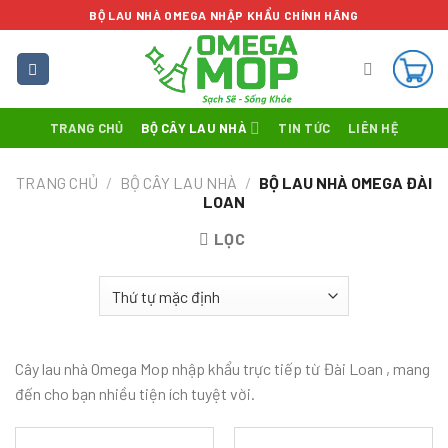
Skip
BỘ LAU NHÀ OMEGA NHẬP KHẨU CHÍNH HÃNG
to
content
TRANG CHỦ
BỘ CÂY LAU NHÀ
TIN TỨC
LIÊN HỆ
TRANG CHỦ
/
BỘ CÂY LAU NHÀ
/
BỘ LAU NHÀ OMEGA ĐÀI
LOAN
LỌC
Cây lau nhà Omega Mop nhập khẩu trực tiếp từ Đài Loan , mang
đến cho bạn nhiều tiện ích tuyệt vời.