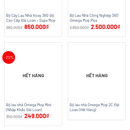
Bộ Cây Lau Nhà Xoay 360 Độ
Bộ Lau Nhà Công Nghiệp 360
Cao Cấp Đài Loan – Supa Mop
Omega Mop Plus
850.000
₫
2.500.000
₫
980.000
₫
2.850.000
₫
-29%
HẾT HÀNG
HẾT HÀNG
Bộ lau nhà Omega Mop Mini
Bộ lau nhà Omega Mop 2C Đài
(Nhập Khẩu Đài Loan)
Loan (Hết Hàng)
249.000
₫
350.000
₫