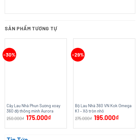
SẢN PHẨM TƯƠNG TỰ
-30%
-29%
Cây Lau Nhà Phun Sương xoay
Bộ Lau Nhà 360 VN Kok Omega
360 độ thông minh Aurora
K1 – Xô tròn nhỏ
175.000
₫
195.000
₫
250.000
₫
275.000
₫
Tin Tức