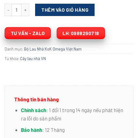
Bộ Lau Nhà 360 Kok Omega VN LN302 Rổ rời số lượng
THÊM VÀO GIỎ HÀNG
TƯ VẤN - ZALO
LH:0988290718
Danh mục:
Bộ Lau Nhà KoK Omega Việt Nam
Từ khóa:
Cây lau nhà VN
Thông tin bán hàng
Chính sách
:
1 đổi 1 trong 14 ngày nếu phát hiện
ra lỗi do sản phẩm
Bảo hành
:
12 Tháng