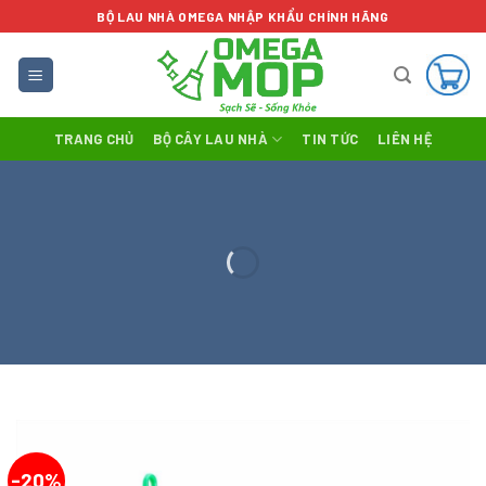
Skip
BỘ LAU NHÀ OMEGA NHẬP KHẨU CHÍNH HÃNG
to
content
TRANG CHỦ
BỘ CÂY LAU NHÀ
TIN TỨC
LIÊN HỆ
-20%