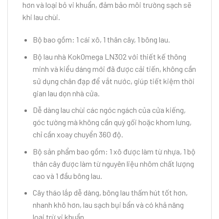
hơn và loại bỏ vi khuẩn, đảm bảo môi trường sạch sẽ
khi lau chùi.
Bộ bao gồm: 1 cái xô, 1 thân cây, 1 bông lau.
Bộ lau nhà KokOmega LN302 với thiết kế thông
minh và kiểu dáng mới đã được cải tiến, không cần
sử dụng chân đạp để vắt nước, giúp tiết kiệm thời
gian lau dọn nhà cửa.
Dễ dàng lau chùi các ngóc ngách của cửa kiếng,
góc tường mà không cần quỳ gối hoặc khom lưng,
chỉ cần xoay chuyển 360 độ.
Bộ sản phẩm bao gồm: 1 xô được làm từ nhựa, 1 bộ
thân cây được làm từ nguyên liệu nhôm chất lượng
cao và 1 đầu bông lau.
Cây tháo lắp dễ dàng, bông lau thấm hút tốt hơn,
nhanh khô hơn, lau sạch bụi bẩn và có khả năng
loại trừ vi khuẩn.