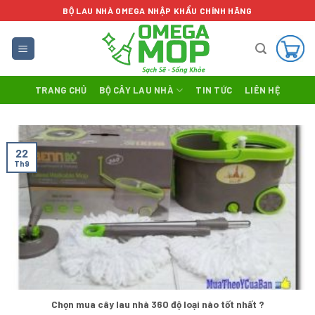
Skip
BỘ LAU NHÀ OMEGA NHẬP KHẨU CHÍNH HÃNG
to
content
TRANG CHỦ
BỘ CÂY LAU NHÀ
TIN TỨC
LIÊN HỆ
22
Th9
Chọn mua cây lau nhà 360 độ loại nào tốt nhất ?