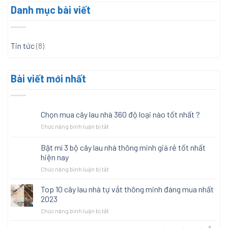
Danh mục bài viết
Tin tức
(8)
Bài viết mới nhất
Chọn mua cây lau nhà 360 độ loại nào tốt nhất ?
ở
Chức năng bình luận bị tắt
Chọn
mua
Bật mí 3 bộ cây lau nhà thông minh giá rẻ tốt nhất
cây
hiện nay
lau
ở
Chức năng bình luận bị tắt
nhà
Bật
360
mí
độ
Top 10 cây lau nhà tự vắt thông minh đáng mua nhất
3
loại
2023
bộ
nào
ở
Chức năng bình luận bị tắt
cây
tốt
Top
lau
nhất
10