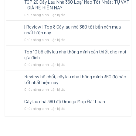
TOP 20 Cây Lau Nhà 360 Loại Mào Tốt Nhất: TỰ VẮT
nhà
?
cây
thông
– GIÁ RẺ HIỆN NAY
lau
minh
ở
Chức năng bình luận bị tắt
nhà
giá
TOP
tự
rẻ
20
[Review] Top 8 Cây lau nhà 360 tốt bền nên mua
vắt
tốt
Cây
thông
nhất hiện nay
nhất
Lau
minh
hiện
ở
Chức năng bình luận bị tắt
Nhà
đáng
nay
[Review]
360
mua
Top
Top 10 bộ cây lau nhà thông minh cần thiết cho mọi
Loại
nhất
8
Mào
gia đình
2023
Cây
Tốt
ở
Chức năng bình luận bị tắt
lau
Nhất:
Top
nhà
TỰ
10
Review bộ chổi, cây lau nhà thông minh 360 độ nào
360
VẮT
bộ
tốt
tốt nhất hiện nay
–
cây
bền
GIÁ
ở
Chức năng bình luận bị tắt
lau
nên
RẺ
Review
nhà
mua
HIỆN
bộ
Cây lau nhà 360 độ Omega Mop Đài Loan
thông
nhất
NAY
chổi,
minh
hiện
ở
Chức năng bình luận bị tắt
cây
cần
nay
Cây
lau
thiết
lau
nhà
cho
nhà
thông
mọi
360
minh
gia
độ
360