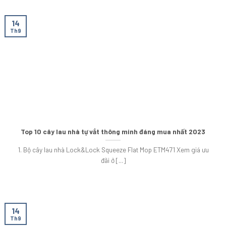
14
Th9
Top 10 cây lau nhà tự vắt thông minh đáng mua nhất 2023
1. Bộ cây lau nhà Lock&Lock Squeeze Flat Mop ETM471 Xem giá ưu
đãi ở [...]
14
Th9