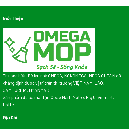
đình
Omega
độ
Mop
nào
Đài
tốt
Giới Thiệu
Loan
nhất
hiện
nay
Thương hiệu Bộ lau nhà OMEGA, KOKOMEGA, MEGA CLEAN đã
khẳng định được vị trí trên thị trường VIỆT NAM, LÀO,
CAMPUCHIA, MYANMAR.
Sản phẩm đã có mặt tại: Coop Mart, Metro, Big C, Vinmart,
Lotte…
Địa Chỉ